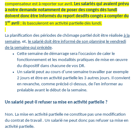
compensateur est à reporter sur avril.
Les salariés qui avaient prévu
à notre demande notamment de poser des congés dès lundi
doivent donc être informés du report desdits congés à compter du
er
1
avril
; ils basculeront en activité partielle dès lundi.
La planification des périodes de chômage partiel doit être réalisée
à la
semaine
, et,
le salarié doit être informé de son planning le vendredi
de la semaine qui précède
.
Cette semaine de démarrage sera l’occasion de caler le
fonctionnement et les modalités pratiques de mise en œuvre
du dispositif dans chacune de vos DR.
Un salarié peut au cours d’une semaine travailler par exemple
2 jours et être en activité partielle les 3 autres jours. Il convient
en revanche, comme précisé ci-dessus, de l’en informer au
préalable avant le début de la semaine.
Un salarié peut-il refuser sa mise en activité partielle ?
Non. La mise en activité partielle ne constitue pas une modification
du contrat de travail . Un salarié ne peut donc pas refuser sa mise en
activité partielle.