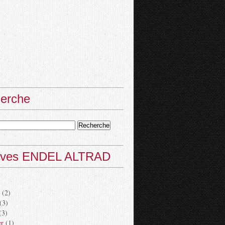
erche
ives ENDEL ALTRAD
(2)
(3)
(3)
er
(1)