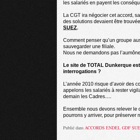
les salariés en payent les conséq
La CGT ira négocier cet accord, sa
des solutions devaient être trouvé
SUEZ
.
Comment penser qu’un groupe auss
sauvegarder une filiale.
Nous ne demandons pas l’aumône, m
Le site de TOTAL Dunkerque est
interrogations ?
L’année 2010 risque d’avoir des c
appelons les salariés à rester vigi
demain les Cadres….
Ensemble nous devons relever le d
pourrons y arriver, pour préserver 
Publié dans
ACCORDS ENDEL GDF SU