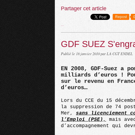
Partager cet article
Repost
…
GDF SUEZ S'engra
Publié le
18 janvier 2010
par LA CGT ENDEL
EN 2008, GDF-Suez a po
milliards d’euros ! Po
sur le revenu en Franc
d’euros…
Lors du CCE du 15 décemb
la suppression de 74 pos
Mer,
sans licenciement c
l’Emploi (PSE)
,
mais avec
d’accompagnement qui dev