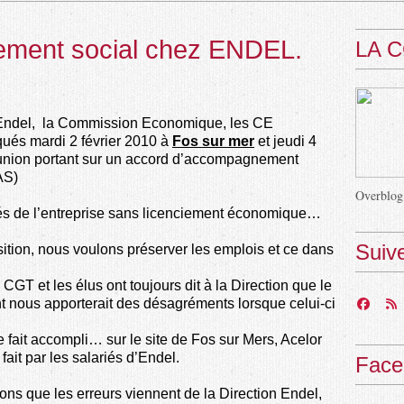
ement social chez ENDEL.
LA 
’Endel,
la Commission Economique, les CE
ués mardi 2 février 2010 à
Fos sur mer
et jeudi 4
union portant sur un accord d’accompagnement
AS)
Overblog
ariés de l’entreprise sans licenciement économique…
Suiv
sition, nous voulons préserver les emplois et ce dans
CGT et les élus ont toujours dit à la Direction que le
ent nous apporterait des désagréments lorsque celui-ci
fait accompli… sur le site de Fos sur Mers, Acelor
t fait par les salariés d’Endel.
Face
ns que les erreurs viennent de la Direction Endel,