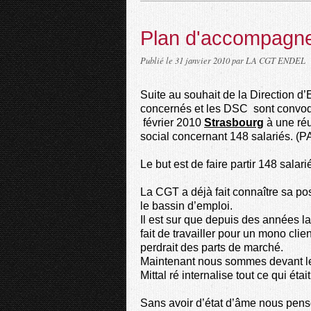
Plan d'accompagn
Publié le
31 janvier 2010
par LA CGT ENDEL
Suite au souhait de la Direction d
concernés et les DSC
sont convoq
février 2010
Strasbourg
à une ré
social concernant 148 salariés. (P
Le but est de faire partir 148 sal
La CGT a déjà fait connaître sa po
le bassin d’emploi.
Il est sur que depuis des années la 
fait de travailler pour un mono cli
perdrait des parts de marché.
Maintenant nous sommes devant le 
Mittal ré internalise tout ce qui étai
Sans avoir d’état d’âme nous penso