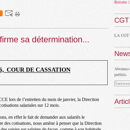
Retraite
(
0
CGT
LA CGT
ffirme sa détermination...
News
Abonnez-v
6, COUR DE CASSATION
publiés.
CCE lors de l’entretien du mois de janvier, la Direction
Artic
otisations salariales sur 12 mois.
s, en effet le fait de demander aux salariés le
e des cotisations, nous amène à penser que la Direction
 des saisies sur salaires de façon, comme à son habitude