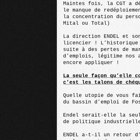
Maintes fois, la CGT a d
le manque de redéploieme
la concentration du pers
Mital ou Total)
La direction ENDEL et so
licencier ! L’historique
suite à des pertes de ma
d’emplois, légitime nos 
encore appliquer !
La seule façon qu’elle c
c’est les talons de chéq
Quelle utopie de vous fa
du bassin d’emploi de Fo
Endel serait-elle la seu
de politique industriell
ENDEL a-t-il un retour d