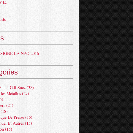
 2014
osts
s
SIGNE LA NAO 2016
gories
Endel Gdf Suez
(38)
Des Métallos
(27)
5)
ers
(21)
(18)
ue De Presse
(15)
ndel Et Autres
(15)
ion
(15)