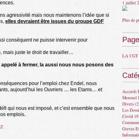
1 juillet
uences.
ns agressivité mais nous maintenons l’idée que si
Plus de p
es,
elles devraient être issues du groupe GDF
Page
i conséquent ne puisse intervenir pour
ais juste le droit de travailler…
LA CGT 
 appelé à fermer, la aussi nous nous posons des
Caté
onséquences pour l’emploi chez Endel, nous
lants, aujourd’hui les Ouvriers … les Etams… et
Accords 
Mensuel 
Divers
(2
éfi qui nous est imposé, et c’est ensemble que nous
Les Dossi
nos emplois.
Covid 19
Communiq
EZ
Greves E
Informat