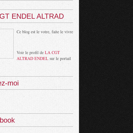
CGT ENDEL ALTRAD
Ce blog est le votre, faite le vivre
Voir le profil de
LA CGT
ALTRAD ENDEL
sur le portail
ez-moi
book