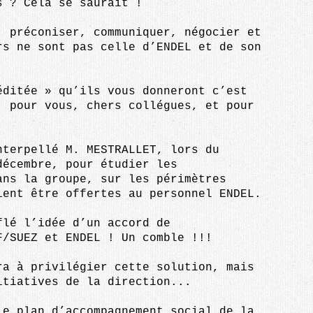
s ? Cela se saurait !
, préconiser, communiquer, négocier et
rs ne sont pas celle d’ENDEL et de son
éditée » qu’ils vous donneront c’est
, pour vous, chers collégues, et pour
nterpellé M. MESTRALLET, lors du
décembre, pour étudier les
ans la groupe, sur les périmètres
ient être offertes au personnel ENDEL.
lé l’idée d’un accord de
F/SUEZ et ENDEL ! Un comble !!!
ra à privilégier cette solution, mais
itiatives de la direction...
le plan d’accompagnement social de la