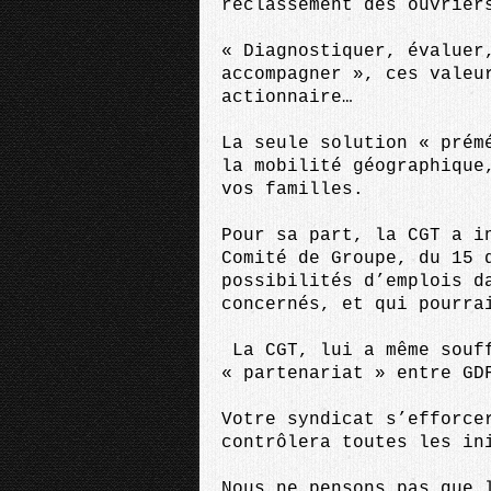
reclassement des ouvrier
« Diagnostiquer, évaluer
accompagner », ces valeu
actionnaire…
La seule solution « prém
la mobilité géographique
vos familles.
Pour sa part, la CGT a i
Comité de Groupe, du 15 
possibilités d’emplois d
concernés, et qui pourra
La CGT, lui a même souff
« partenariat » entre GD
Votre syndicat s’efforce
contrôlera toutes les in
Nous ne pensons pas que 