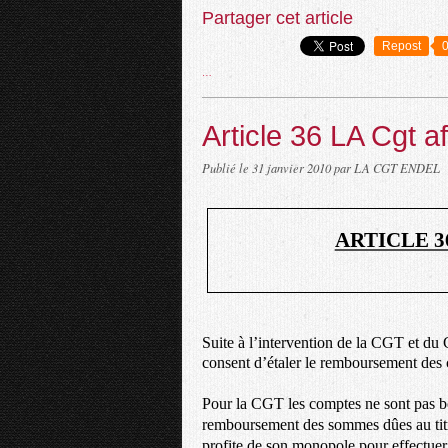
Partager cet article
Repost
…
Article 36 LA Cgt a
Publié le
31 janvier 2010
par LA CGT ENDEL
ARTICLE 3
Suite à l’intervention de la CGT et du 
consent d’étaler le remboursement des c
Pour la CGT les comptes ne sont pas bon
remboursement des sommes dûes au titr
profite de son monopole pour effectuer