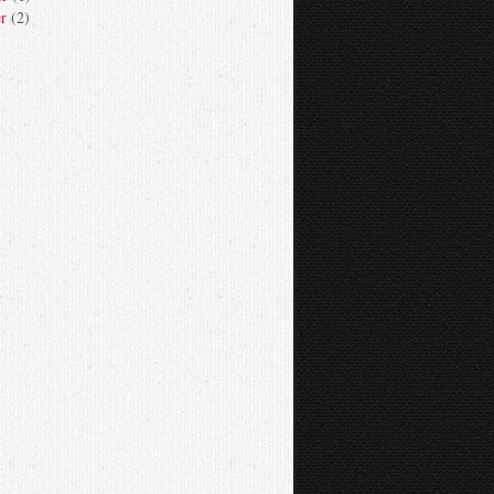
er
(2)