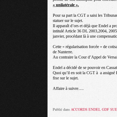
« unilatérale ».
Pour sa part la CGT a saisi les Tribun
statuer sur le sujet.
Il apparaît d’ors et déjà que Endel a p
intitulé Article 36 DL 2003,2004, 2005
janvier, procédant là à une compensatio
Cette « régularisation forcée » de cotis
de Nanterre.
Au contraire la Cour d’Appel de Versail
Endel a décidé de se pouvoir en Cassa
Quoi qu’il en soit la CGT à
a assigné 
fixe sur le sujet.
Affaire à suivre….
Publié dans
ACCORDS ENDEL GDF SU