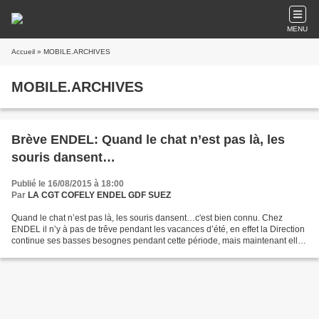
MENU
Accueil
» MOBILE.ARCHIVES
MOBILE.ARCHIVES
Brève ENDEL: Quand le chat n’est pas là, les
souris dansent…
Publié le 16/08/2015 à 18:00
Par
LA CGT COFELY ENDEL GDF SUEZ
Quand le chat n’est pas là, les souris dansent…c'est bien connu. Chez
ENDEL il n’y à pas de trêve pendant les vacances d’été, en effet la Direction
continue ses basses besognes pendant cette période, mais maintenant elle
s’attaque aux Cadres En Normandie...