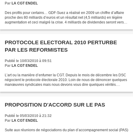
Par
LA CGT ENDEL
Des profits pour certains… GDF-Suez a réalisé en 2009 un chiffre d’affaire
proche des 80 milliards d’euros et un résultat net (4,5 milliards) en légère
augmentation et ceci malgré la crise. 4 milliards de dividendes seront versés
par GDF Suez aux actionnaires...
PROTOCOLE ELECTORAL 2010 PERTURBE
PAR LES REFORMISTES
Publié le 10/03/2010 à 09:51
Par
LA CGT ENDEL
L’art ou la manière d’enfumer la CGT. Depuis le mois de décembre les DSC
négocient le protocole électorale 2010. Loin de nous de dénoncer quelques
manœuvres syndicales mais nous devons vous dire quelques vérités.
Depuis le début de ces négociations la...
PROPOSITION D'ACCORD SUR LE PAS
Publié le 05/03/2010 à 21:32
Par
LA CGT ENDEL
Suite aux réunions de négociations du plan d’accompagnement social (PAS)