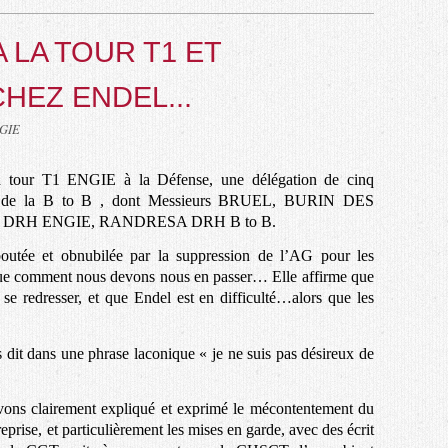
 LA TOUR T1 ET
HEZ ENDEL...
NGIE
 la tour T1 ENGIE à la Défense, une délégation de cinq
ron de la B to B , dont Messieurs BRUEL, BURIN DES
DRH ENGIE, RANDRESA DRH B to B.
boutée et obnubilée par la suppression de l’AG
pour les
ue comment nous devons nous en passer… Elle affirme que
 se redresser, et que Endel est en difficulté…alors que les
dans une phrase laconique « je ne suis pas désireux de
vons clairement expliqué et exprimé le mécontentement du
reprise, et particulièrement les mises en garde, avec des écrit