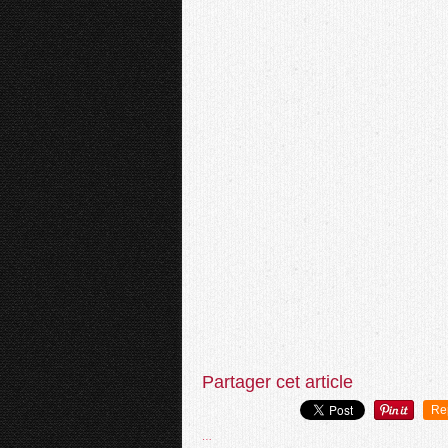
Partager cet article
Re
…