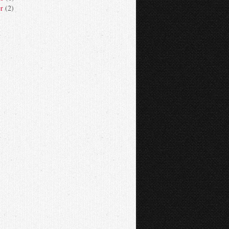
er
(2)