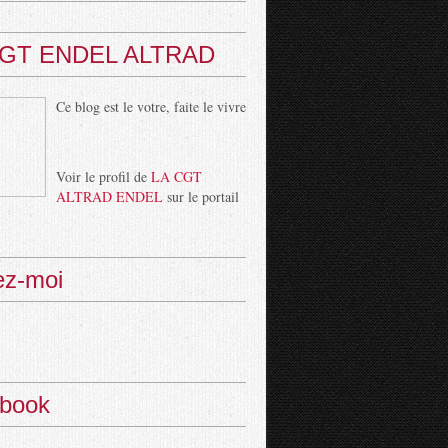
CGT ENDEL ALTRAD
Ce blog est le votre, faite le vivre
Voir le profil de
LA CGT
ALTRAD ENDEL
sur le portail
ez-moi
book