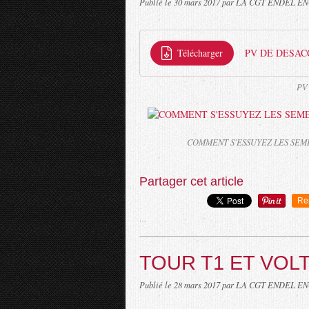
Publié le
30 mars 2017
par LA CGT ENDEL E
Télécharger
PV DE DESAC
PV
COMMENT S'ESSUYEZ LES SEM
Partager cet article
Re
…
TOUR T1 ET VOL
Publié le
28 mars 2017
par LA CGT ENDEL E