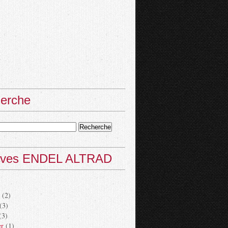
erche
ives ENDEL ALTRAD
(2)
(3)
(3)
er
(1)