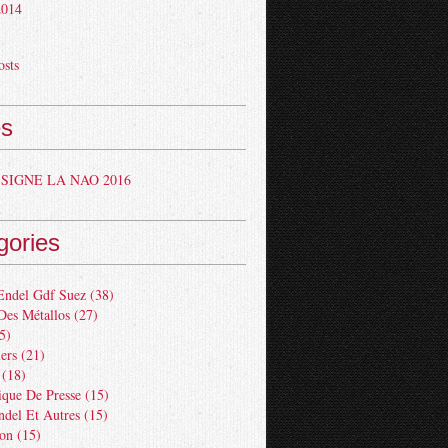
 2014
osts
s
SIGNE LA NAO 2016
gories
Endel Gdf Suez
(38)
Des Métallos
(27)
5)
ers
(21)
(18)
ue De Presse
(15)
ndel Et Autres
(15)
ion
(15)