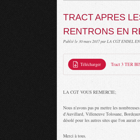
TRACT APRES LE
RENTRONS EN RÉ
Publié le
30 mars 2017
par LA CGT ENDEL E
Télécharger
Tract 3 TER BI
LA CGT VOUS REMERCIE;
Nous n'avons pas pu mettre les nombreuses 
d'Auvillard, Villeneuve Tolosane, Bordeaux
désolé pour les autres sites que l'on aurait
Merci à tous.