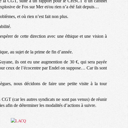
de la CGT, suite à un rapport pour le CHSCT d’un cabinet
n explosive de Fos sur Mer et/ou rien n’a été fait depuis…
blèmes, et où rien n’est fait non plus.
bilité.
espérer de cette direction avec une éthique et une vision à
idique, au sujet de la prime de fin d’année.
 Guyane, ils ont eu une augmention de 30 €, qui sera payée
our ceux de l’écocentre par Endel on suppose… Car ils sont
gues, nous décidons de faire une petite visite à la tour
GT (car les autres syndicats ne sont pas venus) de réunir
es afin de déterminer les modalités d’actions à suivre.