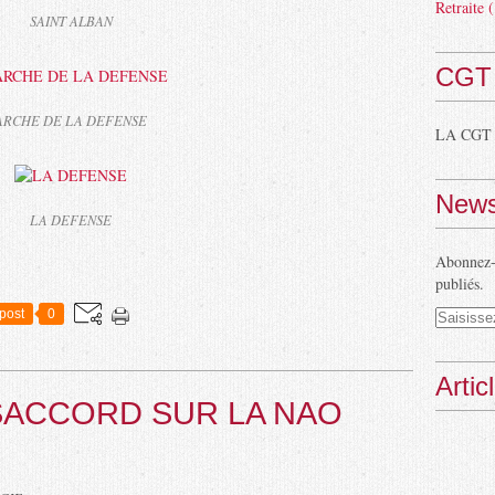
Retraite
(
SAINT ALBAN
CGT
ARCHE DE LA DEFENSE
LA CGT
News
LA DEFENSE
Abonnez-v
publiés.
post
0
Artic
SACCORD SUR LA NAO