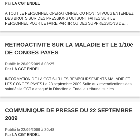
Par
LA CGT ENDEL
A TOUT LE PERSONNEL OPERATIONNEL OU NON : SI VOUS ENTENDEZ
DES BRUITS SUR DES PRESSIONS QUI SONT FAITES SUR LE
PERSONNEL POUR LE FAIRE PARTIR OU DES SUPPRESSIONS DE
POSTES OU FERMETURES DE SITES PREVENEZ RAPIDEMENT VOS
ELUS CGT, NOUS AGIRONS AU PLUS VITE...
RETROACTIVITE SUR LA MALADIE ET LE 1/10e
DE CONGES PAYES
Publié le 28/09/2009 à 08:25
Par
LA CGT ENDEL
INFORMATION DE LA CGT SUR LES REMBOURSEMENTS MALADIE ET
LES CONGES PAYES Le 28 septembre 2009 Suite aux revendications des
salariés la CGT a attaqué la Direction d’Endel au tribunal sur les
remboursements de la maladie et sur le 1/10e des congés payés....
COMMUNIQUE DE PRESSE DU 22 SEPTEMBRE
2009
Publié le 22/09/2009 à 20:48
Par
LA CGT ENDEL