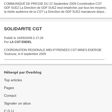
COMMUNIQUÉ DE PRESSE DU 22 Septembre 2009 Coordination CGT
GDF SUEZ La Direction de GDF SUEZ veut empêcher, par tous les moyens,
la réelle audience de la CGT La Direction de GDF SUEZ manœuvre depuis
la Fusion/Privatisation GDF et Suez. Ainsi la mise en...
SOLIDARITE CGT
Publié le 16/09/2009 à 17:26
Par
LA CGT ENDEL
COORDINATION REGIONALE MIDI-PYRENEES CGT MINES-ENERGIE
Toulouse, le 8 septembre 2009
___________________________________________________________
____________________ La direction régionale eRDF / GrDF perd la raison
! Disons-lui STOP dans toutes les industries...
Hébergé par Overblog
Top articles
Pages
Contact
Signaler un abus
C.G.U.