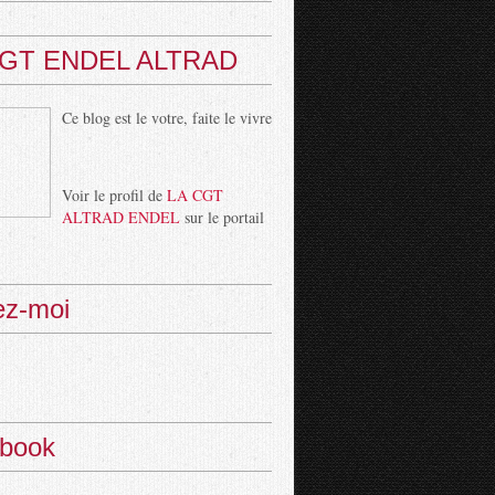
CGT ENDEL ALTRAD
Ce blog est le votre, faite le vivre
Voir le profil de
LA CGT
ALTRAD ENDEL
sur le portail
ez-moi
book