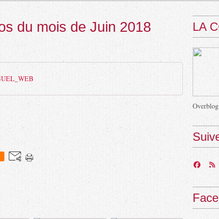
os du mois de Juin 2018
LA 
NSUEL_WEB
Overblog
Suiv
0
Face