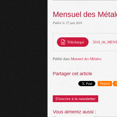
Mensuel des Métal
Publié le
27 juin 2018
Télécharger
2018_06_ME
Publié dans
Mensuel des Métalos
Partager cet article
Repost
S'inscrire à la newsletter
Vous aimerez aussi :