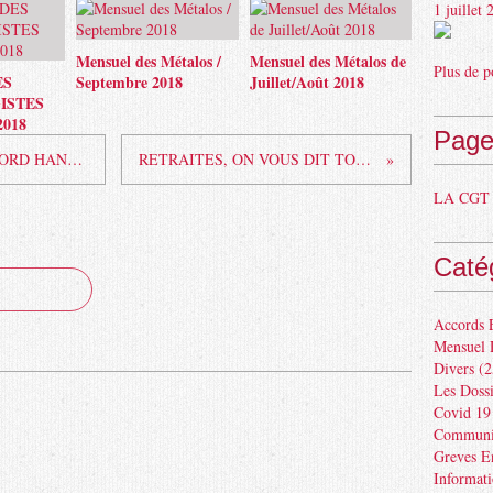
1 juillet
Mensuel des Métalos /
Mensuel des Métalos de
Plus de p
ES
Septembre 2018
Juillet/Août 2018
ISTES
018
Page
LA CGT SIGNE UN NOUVEL ACCORD HANDICAP
RETRAITES, ON VOUS DIT TOUT !!!
LA CGT 
Caté
Accords 
Mensuel 
Divers
(2
Les Dossi
Covid 19
Communiq
Greves E
Informat