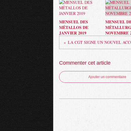
MENSUEL DES
MENSUEL D
MÉTALLOS DE
MÉTALLURG
JANVIER 2019
NOVEMBRE 2
Commenter cet article
Ajouter un commentaire