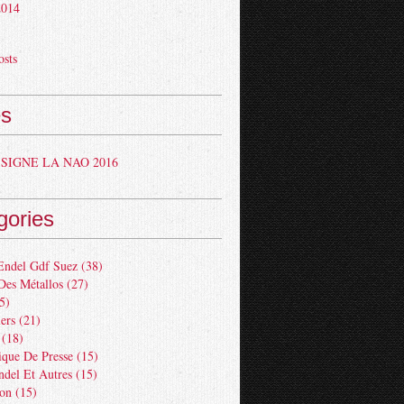
 2014
osts
s
SIGNE LA NAO 2016
gories
Endel Gdf Suez
(38)
Des Métallos
(27)
5)
ers
(21)
(18)
ue De Presse
(15)
ndel Et Autres
(15)
ion
(15)