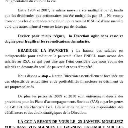
l’augmentation du coup de la vie.
Entre 1984 et 2007, le salaire moyen a été multiplié par 2, tandis
que les dividendes aux actionnaires ont été multipliés par 13… Ne vous y
tromper pas les dividendes remonte toujours vers GDF SUEZ d’une manière
ou d’une autre, même si vous ne faites pas de résultat.
Diviser pour mieux régner,
la Direction agite sans cesse ce
dogme pour fragiliser les revendications des salariés.
ERADIQUE LA PAUVRETE :
La hausse des salaires est
indispensable pour éradiquer la pauvreté. Chez ENDEL nous avons des
salariés au RSA, ce qui veut dire que l’état considère que nous avons des
salariés en dessous du seuil de pauvreté et sous rémunéré.
Nous disons
« stop »
à cette Direction essentiellement focalisée sur
des objectifs de rentabilités et de profitabilités financières au détriment de
ses propres salariés.
De plus les pertes de 2009 et 2010 sont entièrement dues à des
provisions pour les Plans d’accompagnements Sociaux (PAS) et par les pertes
de GBII et les chantiers Gaz. Les salariés ne sont pas responsables des
défaillances et des choix stratégiques de la Direction.
LA CGT A BESOIN DE VOUS LE
25 JANVIER, MOBILISEZ
VOUS DANS VOS AGENCES ET GAGNONS ENSEMBLE SUR LES