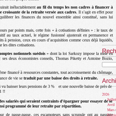
duirait inéluctablement
au fil du temps les non cadres à financer à
e croissante de la retraite versée aux cadres
. Il s’agit en effet pour
librer les finances du nouvel ensemble ainsi constitué, sans lui
rs par points mais, cette fois « à cotisations définies » : le taux de
finitif au taux actuel, le régime fusionné ajusterait en permanence et
its à pension, ceux en cours d’acquisition comme ceux déjà liquidés,
 les dites cotisations.
Rech
omptes notionnels suédois
» dont la loi Sarkozy impose la mise en
 ses deux économistes conseils, Thomas Piketty et Antoine Bozio,
.
tème financé à ressources constantes, tout accroissement du chômage,
rance de vie se
traduit par une baisse des droits à retraite.
Arch
si vu baisser leurs pensions de 3 % et une nouvelle baisse de près de
1 !!
2026
Juillet
des salariés qui seraient contraints d’épargner pour essayer de se
Avril
nsi programmé de leur retraite par répartition.
Mars
ur de passe-passe, ces escamoteurs sans scrupule ont au passage
Févri