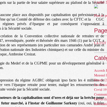
1 juillet
ompris sur la partie de leur salaire supérieure au plafond de la Sécurité
aucune place aux dispositifs par capitalisation qui préexistaient à la
Plus de p
rs même qu’un Comité de défense des cadres avec la CFTC et la CGC
s régimes privés d’épargne et par conséquent s’opposaient à
 à la Sécurité sociale.
Page
éation de la Convention collective nationale de retraites et de
, revendiquée, portée et théorisée dès mars 1946 (1) par la CGT, a
LA CGT 
ion de ses représentants (en particulier nos camarades André jean et
ration nationale des Industries chimiques) et sur celle du ministre du
époque, Ambroise Croizat.
Caté
tégie du Medef et de la CGPME pour un développement généralisé à
on.
Accords 
Mensuel 
Divers
(2
uppression du régime AGIRC obligerait ipso facto les 4 millions de
Les Dossi
ner vers l’épargne retraite pour tenter, malgré les retournements des
aite versée par la Sécurité sociale.
Covid 19
Communiq
oteurs de la capitalisation sont d’ores et déjà sur la brèche pour
Greves E
ce futur marché, à l’instar de Guillaume Sarkozy
(oui, oui, le frère
Informat