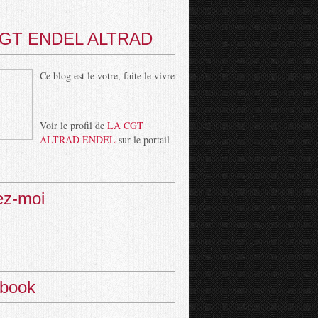
CGT ENDEL ALTRAD
Ce blog est le votre, faite le vivre
Voir le profil de
LA CGT
ALTRAD ENDEL
sur le portail
ez-moi
book