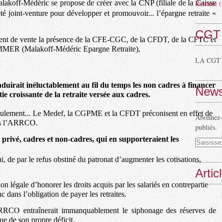
Malakoff-Médéric se propose de créer avec la CNP (filiale de la Caisse
Retraite
(
é joint-venture pour développer et promouvoir... l’épargne retraite «
CGT
ment de vente la présence de la CFE-CGC, de la CFDT, de la CFTC et
 MMER (Malakoff-Médéric Epargne Retraite),
LA CGT
nduirait inéluctablement au fil du temps les non cadres à financer
News
ie croissante de la retraite versée aux cadres.
 seulement... Le Medef, la CGPME et la CFDT préconisent en effet de
Abonnez-v
ns l’ARRCO.
publiés.
 privé, cadres et non-cadres, qui en supporteraient les
 par le refus obstiné du patronat d’augmenter les cotisations,
Artic
n légale d’honorer les droits acquis par les salariés en contrepartie
c dans l’obligation de payer les retraites.
RRCO entraînerait immanquablement le siphonage des réserves de
e de son propre déficit.