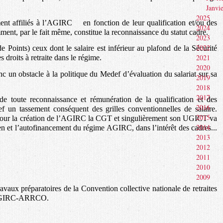
Janvi
2025
ement affiliés à l’AGIRC en fonction de leur qualification et/ou des
2024
ment, par le fait même, constitue la reconnaissance du statut cadre.
2023
2022
Points) ceux dont le salaire est inférieur au plafond de la Sécurité
2021
 droits à retraite dans le régime.
2020
un obstacle à la politique du Medef d’évaluation du salariat sur sa
2019
2018
2017
e toute reconnaissance et rémunération de la qualification et des
2016
lef un tassement conséquent des grilles conventionnelles de salaire.
2015
 pour la création de l’AGIRC la CGT et singulièrement son UGICT va
2014
ien et l’autofinancement du régime AGIRC, dans l’intérêt des cadres...
2013
2012
2011
2010
2009
avaux préparatoires de la Convention collective nationale de retraites
E AGIRC-ARRCO.