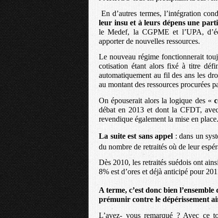
En d’autres termes, l’intégration con
leur insu et à leurs dépens une parti
le Medef, la CGPME et l’UPA, d’équi
apporter de nouvelles ressources.
Le nouveau régime fonctionnerait toujou
cotisation étant alors fixé à titre dé
automatiquement au fil des ans les dro
au montant des ressources procurées par
On épouserait alors la logique des «
c
débat en 2013 et dont la CFDT, avec
revendique également la mise en place
La suite est sans appel
: dans un sys
du nombre de retraités où de leur espé
Dès 2010, les retraités suédois ont ain
8% est d’ores et déjà anticipé pour 201
A terme, c’est donc bien l’ensemble 
prémunir contre le dépérissement ai
L’avez- vous remarqué ? Avec ce to