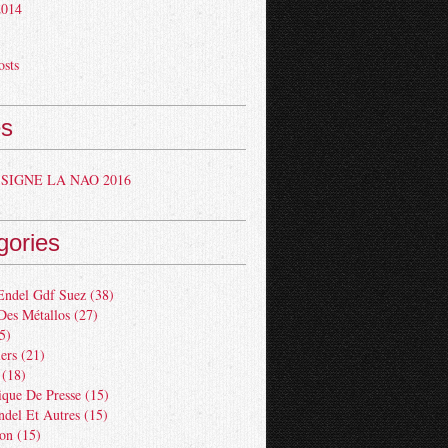
 2014
osts
s
SIGNE LA NAO 2016
gories
Endel Gdf Suez
(38)
Des Métallos
(27)
5)
ers
(21)
(18)
ue De Presse
(15)
ndel Et Autres
(15)
ion
(15)