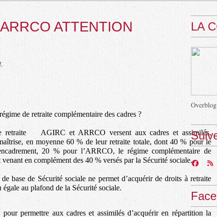
t ARRCO ATTENTION
LA 
L
Overblog
régime de retraite complémentaire des cadres ?
s de retraite AGIRC et ARRCO versent aux cadres et assimilés,
Suiv
maîtrise, en moyenne 60 % de leur retraite totale, dont 40 % pour le
’encadrement, 20 % pour l’ARRCO, le régime complémentaire de
ut venant en complément des 40 % versés par la Sécurité sociale.
 de base de Sécurité sociale ne permet d’acquérir de droits à retraite
ou égale au plafond de la Sécurité sociale.
Face
ur permettre aux cadres et assimilés d’acquérir en répartition la