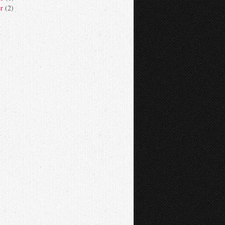
er
(2)