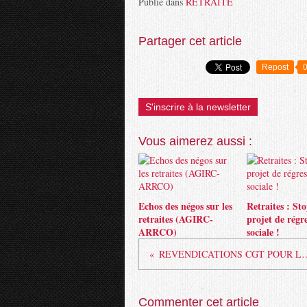
Publié dans
RETRAITE
Partager cet article
Repost
S'inscrire à la newsletter
Vous aimerez aussi :
Echos des négos sur les
Retraites : St
retraites (AGIRC-
projet de régr
ARRCO)
sociale !
REVENDICATIONS CGT P
Commenter cet article