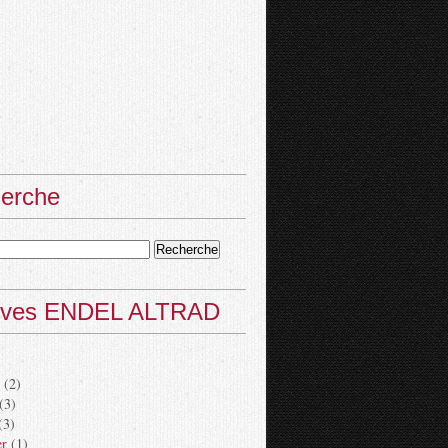
erche
ives ENDEL ALTRAD
(2)
(3)
(3)
er
(1)