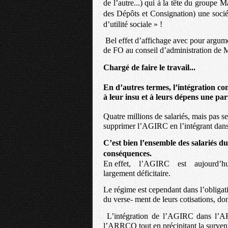
de l’autre...) qui à la tête du groupe 
des Dépôts et Consignation) une sociét
d’utilité sociale » !
Bel effet d’affichage avec pour argu
de FO au conseil d’administration de
Chargé de faire le travail...
En d’autres termes, l’intégration co
à leur insu et à leurs dépens une part
Quatre millions de salariés, mais pas
supprimer l’AGIRC en l’intégrant da
C’est bien l’ensemble des salariés du
conséquences.
En effet, l’AGIRC est aujourd’hui, de
largement déficitaire.
Le régime est cependant dans l’obligatio
du verse- ment de leurs cotisations, don
L’intégration de l’AGIRC dans l’A
l’ARRCO tout en précipitant la survenu