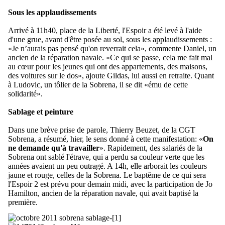
Sous les applaudissements
Arrivé à 11h40, place de la Liberté, l'Espoir a été levé à l'aide
d'une grue, avant d'être posée au sol, sous les applaudissements :
«Je n’aurais pas pensé qu'on reverrait cela», commente Daniel, un
ancien de la réparation navale. «Ce qui se passe, cela me fait mal
au cœur pour les jeunes qui ont des appartements, des maisons,
des voitures sur le dos», ajoute Gildas, lui aussi en retraite. Quant
à Ludovic, un tôlier de la Sobrena, il se dit «ému de cette
solidarité».
Sablage et peinture
Dans une brève prise de parole, Thierry Beuzet, de la CGT
Sobrena, a résumé, hier, le sens donné à cette manifestation: «
On
ne demande qu'à travailler
». Rapidement, des salariés de la
Sobrena ont sablé l'étrave, qui a perdu sa couleur verte que les
années avaient un peu outragé. A 14h, elle arborait les couleurs
jaune et rouge, celles de la Sobrena. Le baptême de ce qui sera
l'Espoir 2 est prévu pour demain midi, avec la participation de Jo
Hamilton, ancien de la réparation navale, qui avait baptisé la
première.