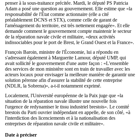
penser à la sous-traitance précitée. Mardi, le député PS Patricia
Adam a posé une question au gouvernement. Elle estime que «la
responsabilité de l'État comme actionnaire (elle a cité
préalablement DCNS et STX), comme celle de garant de
l'aménagement du territoire, est très nettement engagée». Et elle
demande comment le gouvernement compte maintenir le secteur
de la réparation navale civile et militaire, «deux activités
indissociables pour le port de Brest, le Grand Ouest et la France».
François Baroin, ministre de l'Économie, lui a répondu en
s'adressant également à Marguerite Lamour, député UMP, qui
avait sollicité le gouvernement d'une autre façon : «L'ensemble
des services de mon ministère sont en train de travailler avec les
acteurs locaux pour envisager la meilleure manière de garantir une
solution pérenne afin d'assurer la stabilité de cette entreprise
(NDLR, la Sobrena)», a-t-il notamment exprimé.
Localement, l'Université européenne de la Paix juge que «la
situation de la réparation navale illustre une nouvelle fois
l'urgence de redynamiser le tissu industriel brestois». Le comité
brestois du Parti ouvrier indépendant en appelle, de son côté, «à
l'interdiction des licenciements et à la nationalisation des
entreprises de réparation navale civile et militaire».
Date à préciser