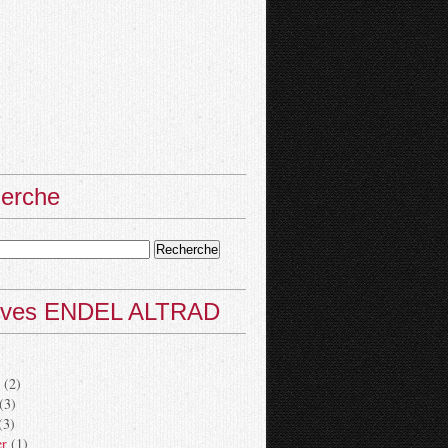
erche
ives ENDEL ALTRAD
(2)
(3)
(3)
er
(1)