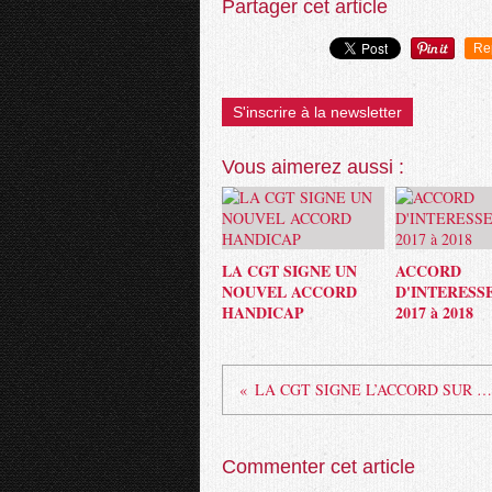
Partager cet article
Re
S'inscrire à la newsletter
Vous aimerez aussi :
LA CGT SIGNE UN
ACCORD
NOUVEL ACCORD
D'INTERESS
HANDICAP
2017 à 2018
LA CGT SIGNE L’ACCORD SUR LA NAO 2012.
Commenter cet article