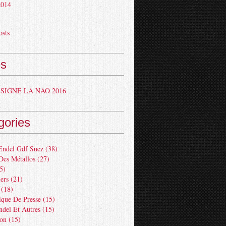
 2014
osts
s
SIGNE LA NAO 2016
gories
Endel Gdf Suez
(38)
Des Métallos
(27)
5)
ers
(21)
(18)
ue De Presse
(15)
ndel Et Autres
(15)
ion
(15)