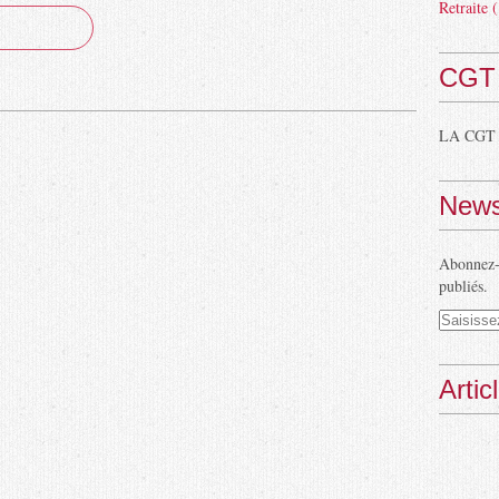
Retraite
(
CGT
LA CGT
News
Abonnez-v
publiés.
Artic