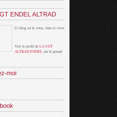
CGT ENDEL ALTRAD
Ce blog est le votre, faite le vivre
Voir le profil de
LA CGT
ALTRAD ENDEL
sur le portail
ez-moi
book