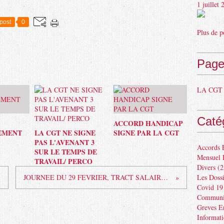
1 juillet
post
0
Plus de p
Page
LA CGT 
Caté
ACCORD HANDICAP
EMENT
LA CGT NE SIGNE
SIGNE PAR LA CGT
PAS L'AVENANT 3
Accords 
SUR LE TEMPS DE
Mensuel 
TRAVAIL/ PERCO
Divers
(2
JOURNEE DU 29 FEVRIER, TRACT SALAIRES 2012 GDF SUEZ
Les Dossi
Covid 19
Communiq
Greves E
Informat