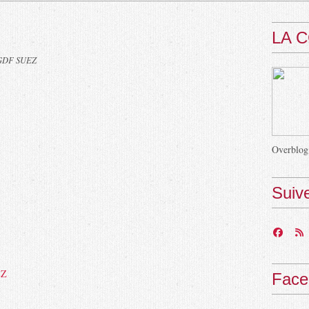
LA 
GDF SUEZ
Overblog
Suiv
EZ
Face