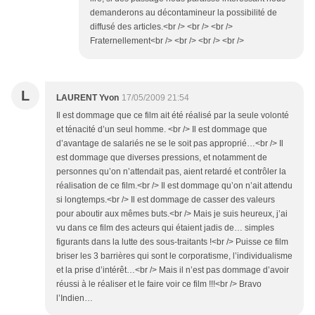
demanderons au décontamineur la possibilité de
diffusé des articles.<br /> <br /> <br />
Fraternellement<br /> <br /> <br /> <br />
L
LAURENT Yvon
17/05/2009 21:54
Il est dommage que ce film ait été réalisé par la seule volonté
et ténacité d’un seul homme. <br /> Il est dommage que
d’avantage de salariés ne se le soit pas approprié…<br /> Il
est dommage que diverses pressions, et notamment de
personnes qu’on n’attendait pas, aient retardé et contrôler la
réalisation de ce film.<br /> Il est dommage qu’on n’ait attendu
si longtemps.<br /> Il est dommage de casser des valeurs
pour aboutir aux mêmes buts.<br /> Mais je suis heureux, j’ai
vu dans ce film des acteurs qui étaient jadis de… simples
figurants dans la lutte des sous-traitants !<br /> Puisse ce film
briser les 3 barrières qui sont le corporatisme, l’individualisme
et la prise d’intérêt…<br /> Mais il n’est pas dommage d’avoir
réussi à le réaliser et le faire voir ce film !!!<br /> Bravo
l’Indien…