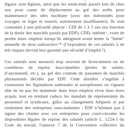
légaux sont légions, ainsi que les week-ends passés loin de chez
eux pour cause de déplacement au gré des arrêts pour
maintenance des sites nucléaire (avec des indemnités pour
voyager, se loger et nourrir, notoirement insuffisantes). Ils sont
contraints à une précarité abjecte : CDI de 1 à 5 ans (en fonction
de la durée des marchés passés par EDF), CDD, intérim
*
, voire de
perdre leurs emplois lorsqu’ils atteignent avant terme la "limite"
annuelle de dose radioactive
*
*
(l’exposition de ces salariés à de
tels risques devrait leur garantir une sécurité d’emploi !).
Ces salariés sont menacés trop souvent de licenciement ou de
conditions de reprise inacceptables (pertes de salaire,
d’ancienneté, etc.), au gré des contrats de passation de marchés
pluriannuels décidés par EDF. Cette dernière s’ingénie à
contourner les législations nationales et européennes en vigueur
afin de ne pas les maintenir dans leurs emplois et/ou dans leurs
acquis, tout en rendant caducs les mandats de représentants du
personnel et syndicaux, grâce au changement fréquent et par
roulement des entreprises sous-traitantes ; EDF n’hésitant pas à
signer des chartes avec ces entreprises pour court-circuiter les
dispositions légales de reprise des salariés (article L. 1224-1 du
Code du travail, l’annexe 7 de la Convention collective du