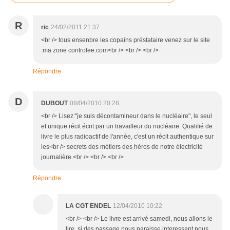
R
ric
24/02/2011 21:37
<br /> tous ensenbre les copains préstataire venez sur le site
:ma zone controlee.com<br /> <br /> <br />
Répondre
D
DUBOUT
08/04/2010 20:28
<br /> Lisez:"je suis décontamineur dans le nucléaire", le seul
et unique récit écrit par un travailleur du nucléaire. Qualifié de
livre le plus radioactif de l'année, c'est un récit authentique sur
les<br /> secrets des métiers des héros de notre électricité
journalière.<br /> <br /> <br />
Répondre
LA CGT ENDEL
12/04/2010 10:22
<br /> <br /> Le livre est arrivé samedi, nous allons le
lire, si des passage nous paraisse interessant nous