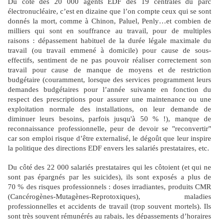
Du côté des 20 000 agents EDF des 19 centrales du parc
électronucléaire, c’est en dizaine que l’on compte ceux qui se sont
donnés la mort, comme à Chinon, Paluel, Penly…et combien de
milliers qui sont en souffrance au travail, pour de multiples
raisons : dépassement habituel de la durée légale maximale du
travail (ou travail emmené à domicile) pour cause de sous-
effectifs, sentiment de ne pas pouvoir réaliser correctement son
travail pour cause de manque de moyens et de restriction
budgétaire (couramment, lorsque des services programment leurs
demandes budgétaires pour l’année suivante en fonction du
respect des prescriptions pour assurer une maintenance ou une
exploitation normale des installations, on leur demande de
diminuer leurs besoins, parfois jusqu'à 50 % !), manque de
reconnaissance professionnelle, peur de devoir se "reconvertir"
car son emploi risque d’être externalisé, le dégoût que leur inspire
la politique des directions EDF envers les salariés prestataires, etc.
Du côté des 22 000 salariés prestataires qui les côtoient (et qui ne
sont pas épargnés par les suicides), ils sont exposés a plus de
70 % des risques professionnels : doses irradiantes, produits CMR
(Cancérogènes-Mutagènes-Reprotoxiques), maladies
professionnelles et accidents de travail (trop souvent mortels). Ils
sont très souvent rémunérés au rabais, les dépassements d’horaires