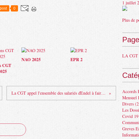
1 juillet
post
0
Plus de p
Page
LA CGT 
NAO 2025
EPR 2
ns CGT
2025
Caté
Accords 
La CGT appel l'ensemble des salariés ďEndel à faire la grève du Zèle
Mensuel 
Divers
(2
Les Dossi
Covid 19
Communiq
Greves E
Informat