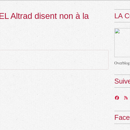
L Altrad disent non à la
LA 
Overblog
Suiv
Face