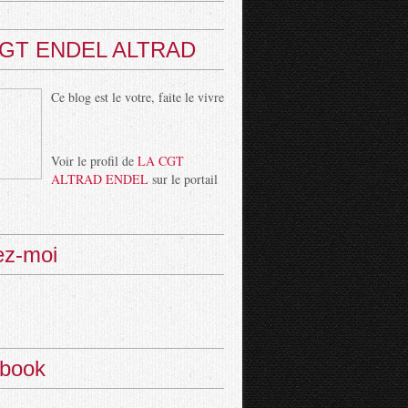
CGT ENDEL ALTRAD
Ce blog est le votre, faite le vivre
Voir le profil de
LA CGT
ALTRAD ENDEL
sur le portail
ez-moi
book