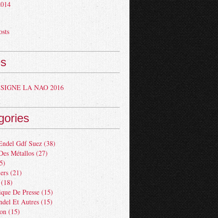
 2014
osts
s
SIGNE LA NAO 2016
gories
Endel Gdf Suez
(38)
Des Métallos
(27)
5)
ers
(21)
(18)
ue De Presse
(15)
ndel Et Autres
(15)
ion
(15)