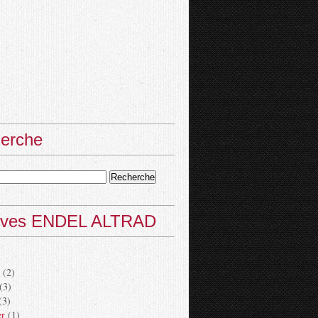
erche
ives ENDEL ALTRAD
(2)
(3)
(3)
er
(1)