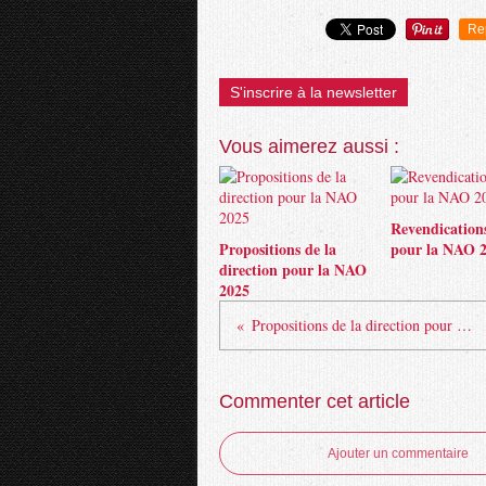
Re
S'inscrire à la newsletter
Vous aimerez aussi :
Revendicatio
Propositions de la
pour la NAO 
direction pour la NAO
2025
Propositions de la direction pour la NAO 2025
Commenter cet article
Ajouter un commentaire