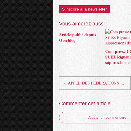
S'inscrire à la newsletter
Vous aimerez aussi :
Article publié depuis
Overblog
Com presse 
SUEZ Rigueur
suppressions d
APPEL DES FEDERATIONS CGT DU GROUPE GDF SUEZ
Commenter cet article
Ajouter un commentaire