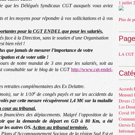
1 juillet
fie que les Délégués Syndicaux CGT auxquels vous aviez
ts et les moyens pour répondre à vos sollicitations et à vos
Plus de p
mportantes pour la CGT ENDEL que pour les salariés.
Page
és face à la Direction, sans le soutien d’une Organisation
t bien réel !
plus que
jamais de mesurer l’importance de votre
LA CGT 
cipation et de voter utile !
cours de notre mandat de 3 ans pour les salariés, soit au
st consultable sur le blog de la CGT
http://www.cgt-endel-
Caté
 les retraites complémentaires des Ex Delattre.
Accords 
e
mois), sur le 1/10
de congés payés et sur les accidents du
Mensuel 
 volés par cette mesure récupéreront 1,4 M€ sur la maladie
Divers
(2
Les Dossi
n cour au tribunal.
Covid 19
s financières des déplacements. Malgré l’opposition de la
Communiq
voir que la demande de
départ en GD à 80 Km, a été
Greves E
ar les autres OS.
Action au tribunal terminée.
Informat
es Plans d’Accompagnement Sociaux de la région Sud Est et