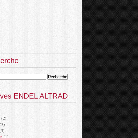
erche
ives ENDEL ALTRAD
(2)
(3)
(3)
er
(1)