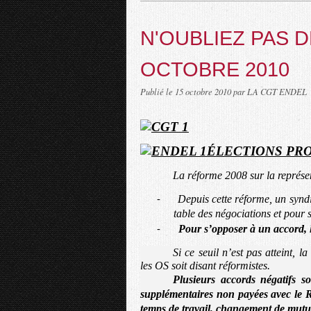
N'OUBLIEZ PAS D
OCTOBRE 2010
Publié le
15 octobre 2010
par LA CGT ENDEL
ÉLECTIONS PRO
La réforme 2008 sur la représe
Depuis cette réforme, un syndi
-
table des négociations et pour 
Pour s’opposer à un accord,
-
Si ce seuil n’est pas atteint, 
les OS soit disant réformistes.
Plusieurs accords négatifs 
supplémentaires non payées avec le
temps de travail, changement de mutu