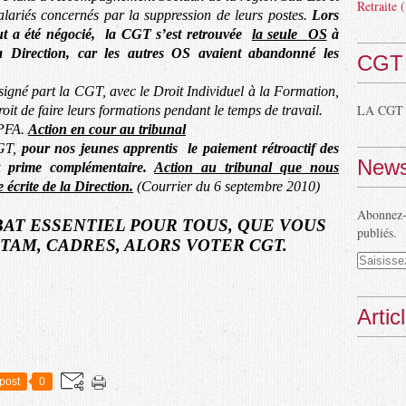
Retraite
(
alariés concernés par la suppression de leurs postes.
Lors
ut a été négocié,
la CGT s’est retrouvée
la seule
OS
à
 Direction, car les autres OS avaient abandonné les
CGT
igné part la CGT, avec le Droit Individuel à la Formation,
LA CGT
roit de faire leurs formations pendant le temps de travail.
 PFA.
Action en cour au tribunal
CGT,
pour nos jeunes apprentis
le paiement rétroactif des
News
t prime complémentaire.
Action au tribunal que nous
 écrite de la Direction.
(Courrier du 6 septembre 2010)
Abonnez-v
AT ESSENTIEL POUR TOUS, QUE VOUS
publiés.
TAM, CADRES, ALORS VOTER CGT.
Artic
post
0