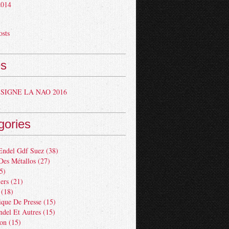
 2014
osts
s
SIGNE LA NAO 2016
gories
Endel Gdf Suez
(38)
Des Métallos
(27)
5)
ers
(21)
(18)
ue De Presse
(15)
ndel Et Autres
(15)
ion
(15)