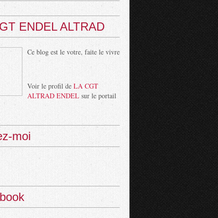
CGT ENDEL ALTRAD
Ce blog est le votre, faite le vivre
Voir le profil de
LA CGT
ALTRAD ENDEL
sur le portail
ez-moi
book