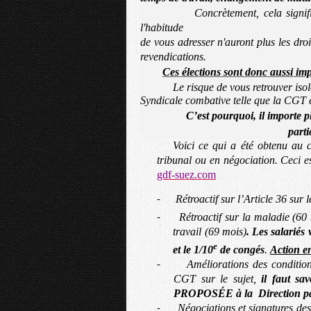
Concrètement, cela signi
l'habitude
de vous adresser n'auront plus les droi
revendications.
Ces élections sont donc aussi i
Le risque de vous retrouver isol
Syndicale combative telle que la CGT es
C’est pourquoi,
il importe 
parti
Voici ce qui a été obtenu au 
tribunal ou en négociation. Ceci e
gdf-suez.com
Rétroactif sur l’Article 36 sur
-
Rétroactif sur la maladie (60 
-
travail (69 mois)
.
Les salariés
e
et le 1/10
de congés
.
Action e
Améliorations des condition
-
CGT sur le sujet,
il faut sa
PROPOSÉE à la
Direction p
Négociations et signatures d
-