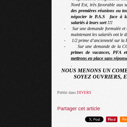
Nord Est, très favorable aux s
des premières réunions ou to
négocier le P.A.S
face à la
salariés à leurs sort !!!
Sur une demande formulée et s
-
maintenant les salariés ont le d
1/2 prime d’ancienneté sur la
-
Sur une demande de la 
-
primes de vacances, PFA e
mettrons en place sans réponse
NOUS MENONS UN COMB
SOYEZ OUVRIERS, E
Publié dans
DIVERS
Partager cet article
Re