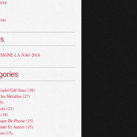
 2014
osts
s
SIGNE LA NAO 2016
gories
Endel Gdf Suez
(38)
Des Métallos
(27)
5)
ers
(21)
(18)
ue De Presse
(15)
ndel Et Autres
(15)
ion
(15)