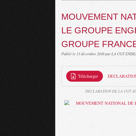
MOUVEMENT NAT
LE GROUPE ENGI
GROUPE FRANC
Publié le
13 décembre 2016
par LA CGT ENDE
Télécharger
DECLARATION 
DECLARATION DE LA CGT AU