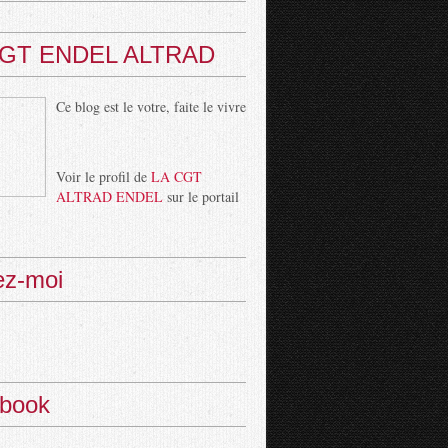
CGT ENDEL ALTRAD
Ce blog est le votre, faite le vivre
Voir le profil de
LA CGT
ALTRAD ENDEL
sur le portail
ez-moi
book