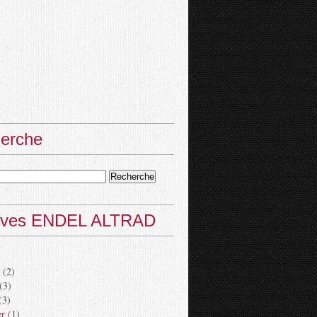
erche
ives ENDEL ALTRAD
(2)
(3)
(3)
er
(1)