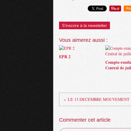
Re
S'inscrire à la newsletter
Vous aimerez aussi :
EPR 2
Compte-rendu
Central de juil
Commenter cet article