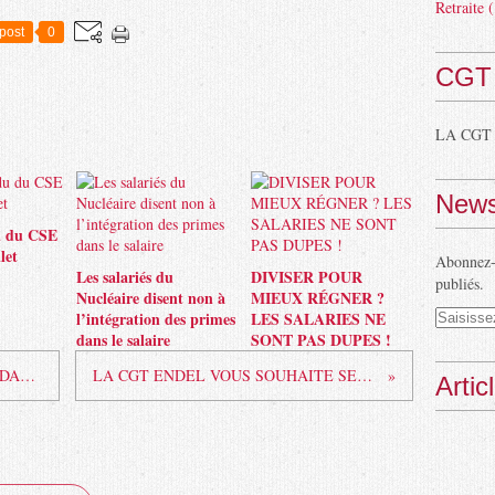
Retraite
(
post
0
CGT
LA CGT
News
 du CSE
let
Abonnez-v
Les salariés du
DIVISER POUR
publiés.
Nucléaire disent non à
MIEUX RÉGNER ?
l’intégration des primes
LES SALARIES NE
dans le salaire
SONT PAS DUPES !
LE 13 DECEMBRE MOUVEMENT DANS TOUTES LES ENTREPRISES D'ENGIE
LA CGT ENDEL VOUS SOUHAITE SES MEILLEURS VOEUX A TOUS POUR 2017
Artic